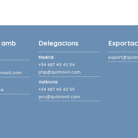
a amb
Delegacions
Exportac
Madrid:
export@quim
+34 687 45 42 54
jmp@quimovil.com
movil.com
València:
+34 687 45 42 55
44
pcv@quimovil.com