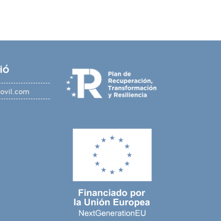
ió
ovil.com