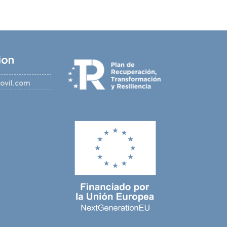
ion
ovil.com